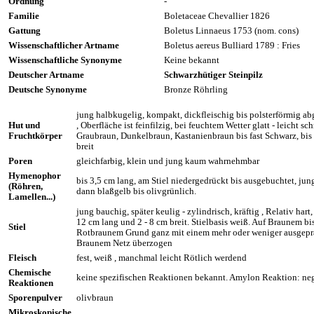
Ordnung
-
Familie
Boletaceae Chevallier 1826
Gattung
Boletus Linnaeus 1753 (nom. cons)
Wissenschaftlicher Artname
Boletus aereus Bulliard 1789 : Fries
Wissenschaftliche Synonyme
Keine bekannt
Deutscher Artname
Schwarzhütiger Steinpilz
Deutsche Synonyme
Bronze Röhrling
jung halbkugelig, kompakt, dickfleischig bis polsterförmig ab
Hut und
, Oberfläche ist feinfilzig, bei feuchtem Wetter glatt - leicht sc
Fruchtkörper
Graubraun, Dunkelbraun, Kastanienbraun bis fast Schwarz, bis
breit
Poren
gleichfarbig, klein und jung kaum wahrnehmbar
Hymenophor
bis 3,5 cm lang, am Stiel niedergedrückt bis ausgebuchtet, jun
(Röhren,
dann blaßgelb bis olivgrünlich.
Lamellen...)
jung bauchig, später keulig - zylindrisch, kräftig , Relativ hart,
12 cm lang und 2 - 8 cm breit. Stielbasis weiß. Auf Braunem bi
Stiel
Rotbraunem Grund ganz mit einem mehr oder weniger ausgep
Braunem Netz überzogen
Fleisch
fest, weiß , manchmal leicht Rötlich werdend
Chemische
keine spezifischen Reaktionen bekannt. Amylon Reaktion: ne
Reaktionen
Sporenpulver
olivbraun
Mikroskopische