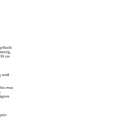
geflacht
hmierig,
 30 cm
g weiß
 bis etwa
s
rägtem
gativ