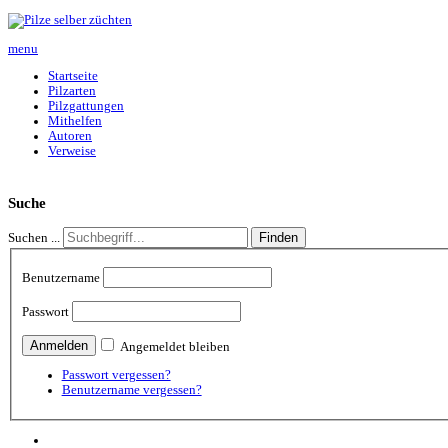
menu
Startseite
Pilzarten
Pilzgattungen
Mithelfen
Autoren
Verweise
Suche
Finden
Suchen ...
Benutzername
Passwort
Angemeldet bleiben
Passwort vergessen?
Benutzername vergessen?