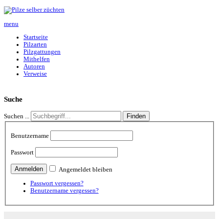
menu
Startseite
Pilzarten
Pilzgattungen
Mithelfen
Autoren
Verweise
Suche
Finden
Suchen ...
Benutzername
Passwort
Angemeldet bleiben
Passwort vergessen?
Benutzername vergessen?