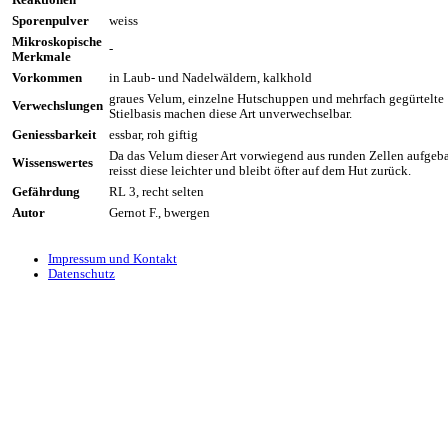
Sporenpulver
weiss
Mikroskopische
-
Merkmale
Vorkommen
in Laub- und Nadelwäldern, kalkhold
graues Velum, einzelne Hutschuppen und mehrfach gegürtelte
Verwechslungen
Stielbasis machen diese Art unverwechselbar.
Geniessbarkeit
essbar, roh giftig
Da das Velum dieser Art vorwiegend aus runden Zellen aufgebau
Wissenswertes
reisst diese leichter und bleibt öfter auf dem Hut zurück.
Gefährdung
RL 3, recht selten
Autor
Gernot F., bwergen
Impressum und Kontakt
Datenschutz