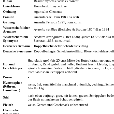
Klasse
Basidiomycetes Sachs ex Winter
Unterklasse
Homobasidiomycetidae
Ordnung
Agaricales Clements
Familie
Amanitaceae Heim 1983, ss. restr.
Gattung
Amanita Persoon 1797, nom. cons.
Wissenschaftlicher
Amanita ceciliae
(Berkeley & Broome 1854) Bas 1984
Artname
Wissenschaftliche
Amanita strangulata
(Fries 1838) Quélet 1872;
Amanita i
Synonyme
Secretan 1833, nom. inval.
Deutscher Artname
Doppelbescheideter Scheidenstreifling
Deutsche Synonyme
Doppelberingter Scheidenstreifling, Riesen-Scheidenstreif
Hut relativ groß (bis 25 cm), Mitte des Hutes kastanien-, grau 
Hut und
olivbraun, Rand gerieft und heller, Huthaut feucht klebrig, jun
Fruchtkörper
gänzlich von einer Volva umhüllt, die dann in graue, dicke, ei
leicht ablösbare Schuppen zerbricht.
Poren
-
Hymenophor
weiss, frei, zum Stiel hin manchmal bräunlich, gedrängt, Schn
(Röhren,
fein flockig
Lamellen...)
nach oben verjüngt, grau, mit feinen, grauen Schüppchen bede
Stiel
der Basis mit mehreren Schuppengürteln
Fleisch
weiss, Geruch und Geschmack unbedeutend
Chemische
-
Reaktionen